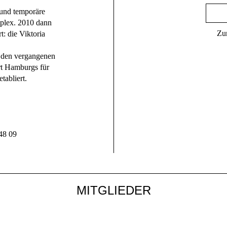
 und temporäre
plex. 2010 dann
Zu
: die Viktoria
n den vergangenen
rt Hamburgs für
tabliert.
48 09
MITGLIEDER