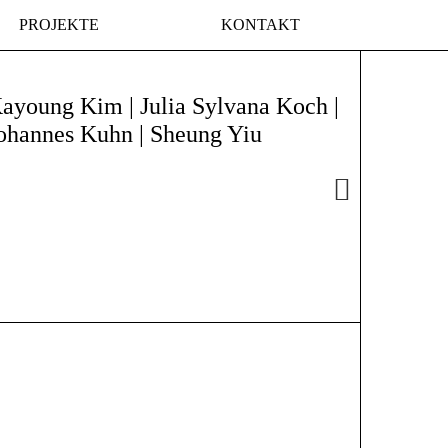
PROJEKTE
KONTAKT
ayoung Kim | Julia Sylvana Koch |
FRAP
ohannes Kuhn | Sheung Yiu
ATELI
12 | 08
Projekt, Fr