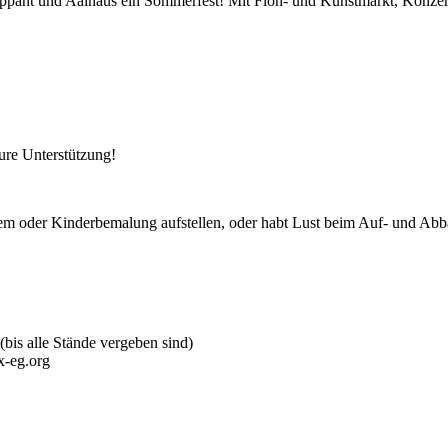
appant und Aalhaus ein Sommerfest! Mit Floh- und Kunstmarkt, Konze
ure Unterstützung!
ertem oder Kinderbemalung aufstellen, oder habt Lust beim Auf- und Abb
is alle Stände vergeben sind)
x-eg.org