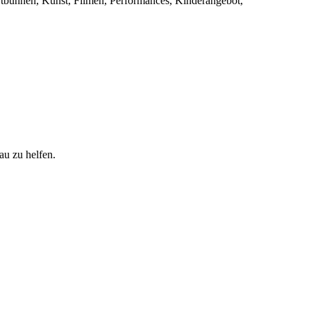
rtbühnen, Kunst, Filmen, Performances, Kinderangebot,
au zu helfen.