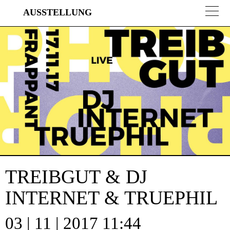
AUSSTELLUNG
Direkt
Direkt
zur
zum
Hauptnavigation
Inhalt
springen
springen
TREIBGUT & DJ
INTERNET & TRUEPHIL
03 | 11 | 2017 11:44