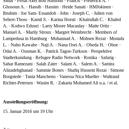
Sattar · Ferial Akel Bou Hassoun · Francis · Frederick A. ·
Ghosoun A. · Hassib · Hassim · Heide Sanati · HMJokinen ·
Ibrahim · Joe Sam- Essandoh · John · Joseph C. · Julien von
Seherr-Thoss · Kamil S. · Karina Horsti · Khairullah C. · Khaled
A. · Kodwo Edusei · Larry Moore Macaulay · Maite Ortiz ·
Manuel A. · Marily Stroux · Margret Weinbrecht · Members of
Lampedusa in Hamburg · Mohannad A. · Mohsen Rezai · Mostafa
L. · Naho Kawabe · Naji A. · Nana Osei A. · Obeda H. · Oboe ·
Odai A. · Ousman K. · Patrick Tagoe-Turkson · Perspektive
Stadterkundung · Refugee Radio Network · Ronika · Safarig ·
Sahar Ramezani · Salah Zater · Salam A. · Salem A. · Samira
Alizadehghanad · Sammie Bones · Shafiq Hussein Rezai · Simone
Borgstede · Tania Mancheno · Vanessa Nica Mueller · Waltraud
Richter-Petersen · Wasim R. · Zakaria Mohamed Ali u.a. / et al.
Ausstellungseröffnung:
15. Januar 2016 um 19 Uhr